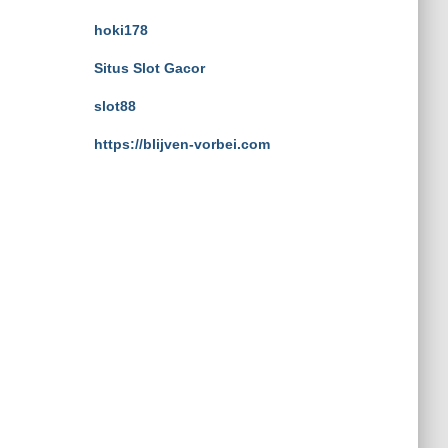
hoki178
Situs Slot Gacor
slot88
https://blijven-vorbei.com