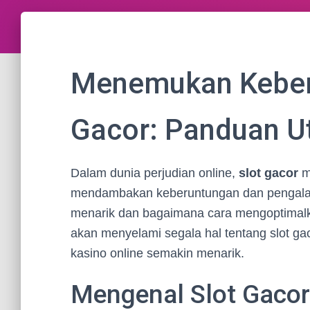
Menemukan Keber
Gacor: Panduan 
Dalam dunia perjudian online,
slot gacor
m
mendambakan keberuntungan dan pengalam
menarik dan bagaimana cara mengoptimalka
akan menyelami segala hal tentang slot ga
kasino online semakin menarik.
Mengenal Slot Gacor