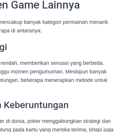
en Game Lainnya
an mencakup banyak kategori permainan menarik
erapa di antaranya:
gi
 rendah, memberikan sensasi yang berbeda.
unggu momen pengumuman. Meskipun banyak
runtungan, beberapa menerapkan metode untuk
n Keberuntungan
er di dunia, poker menggabungkan strategi dan
ung pada kartu yang mereka terima, tetapi juga