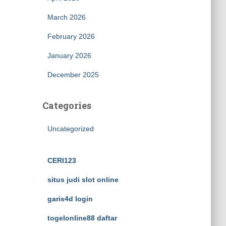
March 2026
February 2026
January 2026
December 2025
Categories
Uncategorized
CERI123
situs judi slot online
garis4d login
togelonline88 daftar