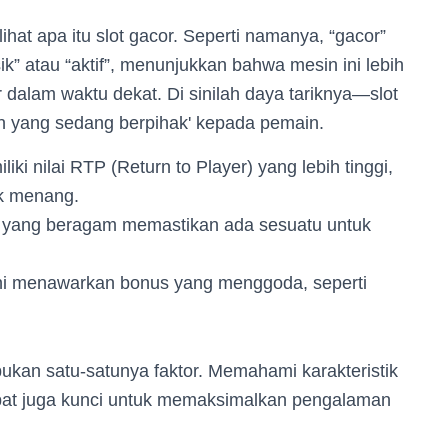
hat apa itu slot gacor. Seperti namanya, “gacor”
sik” atau “aktif”, menunjukkan bahwa mesin ini lebih
alam waktu dekat. Di sinilah daya tariknya—slot
n yang sedang berpihak' kepada pemain.
ki nilai RTP (Return to Player) yang lebih tinggi,
uk menang.
or yang beragam memastikan ada sesuatu untuk
i menawarkan bonus yang menggoda, seperti
kan satu-satunya faktor. Memahami karakteristik
epat juga kunci untuk memaksimalkan pengalaman