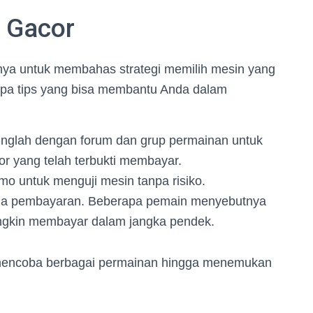
t Gacor
tnya untuk membahas strategi memilih mesin yang
rapa tips yang bisa membantu Anda dalam
glah dengan forum dan grup permainan untuk
or yang telah terbukti membayar.
o untuk menguji mesin tanpa risiko.
pola pembayaran. Beberapa pemain menyebutnya
ungkin membayar dalam jangka pendek.
uk mencoba berbagai permainan hingga menemukan