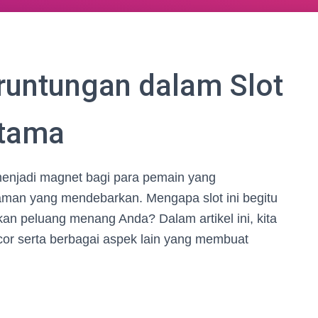
untungan dalam Slot
Utama
enjadi magnet bagi para pemain yang
an yang mendebarkan. Mengapa slot ini begitu
n peluang menang Anda? Dalam artikel ini, kita
cor serta berbagai aspek lain yang membuat