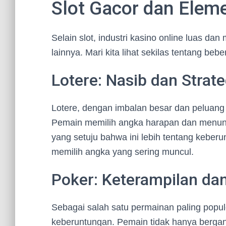
Slot Gacor dan Elem
Selain slot, industri kasino online luas d
lainnya. Mari kita lihat sekilas tentang beb
Lotere: Nasib dan Strate
Lotere, dengan imbalan besar dan peluang
Pemain memilih angka harapan dan men
yang setuju bahwa ini lebih tentang kebe
memilih angka yang sering muncul.
Poker: Keterampilan da
Sebagai salah satu permainan paling popul
keberuntungan. Pemain tidak hanya bergant