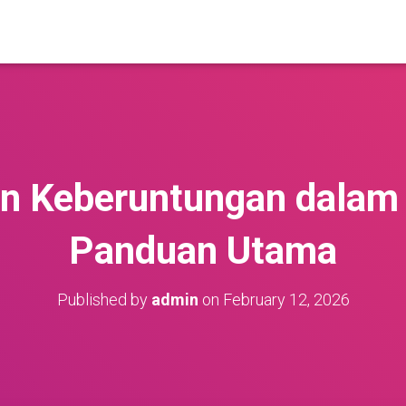
 Keberuntungan dalam S
Panduan Utama
Published by
admin
on
February 12, 2026