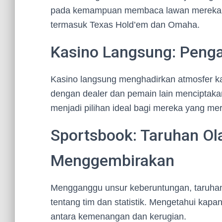
pada kemampuan membaca lawan mereka. Ba
termasuk Texas Hold’em dan Omaha.
Kasino Langsung: Peng
Kasino langsung menghadirkan atmosfer kasi
dengan dealer dan pemain lain menciptakan
menjadi pilihan ideal bagi mereka yang mer
Sportsbook: Taruhan Ol
Menggembirakan
Mengganggu unsur keberuntungan, taruh
tentang tim dan statistik. Mengetahui kapa
antara kemenangan dan kerugian.