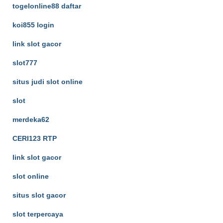
togelonline88 daftar
koi855 login
link slot gacor
slot777
situs judi slot online
slot
merdeka62
CERI123 RTP
link slot gacor
slot online
situs slot gacor
slot terpercaya