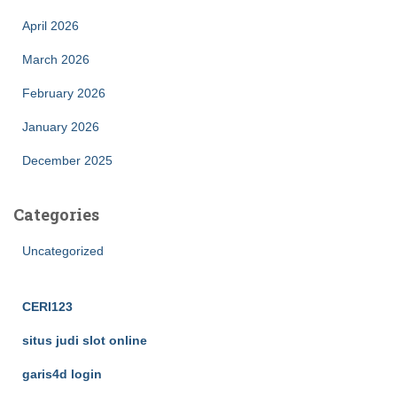
April 2026
March 2026
February 2026
January 2026
December 2025
Categories
Uncategorized
CERI123
situs judi slot online
garis4d login