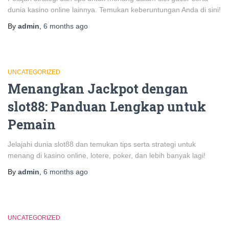
dunia kasino online lainnya. Temukan keberuntungan Anda di sini!
By
admin
,
6 months
ago
UNCATEGORIZED
Menangkan Jackpot dengan
slot88: Panduan Lengkap untuk
Pemain
Jelajahi dunia slot88 dan temukan tips serta strategi untuk
menang di kasino online, lotere, poker, dan lebih banyak lagi!
By
admin
,
6 months
ago
UNCATEGORIZED