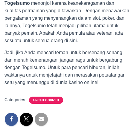
Togelsumo
menonjol karena keanekaragaman dan
kualitas permainan yang ditawarkan. Dengan menawarkan
pengalaman yang menyenangkan dalam slot, poker, dan
lainnya, Togelsumo telah menjadi pilihan utama untuk
banyak pemain. Apakah Anda pemula atau veteran, ada
sesuatu untuk semua orang di sini.
Jadi, jika Anda mencari teman untuk bersenang-senang
dan meraih kemenangan, jangan ragu untuk bergabung
dengan Togelsumo. Untuk para pencari hiburan, inilah
waktunya untuk menjelajahi dan merasakan petualangan
seru yang menunggu di dunia kasino online!
Categories:
UNCATEGORIZED