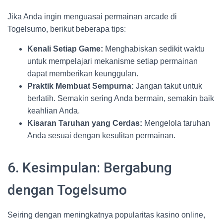
Jika Anda ingin menguasai permainan arcade di
Togelsumo, berikut beberapa tips:
Kenali Setiap Game:
Menghabiskan sedikit waktu
untuk mempelajari mekanisme setiap permainan
dapat memberikan keunggulan.
Praktik Membuat Sempurna:
Jangan takut untuk
berlatih. Semakin sering Anda bermain, semakin baik
keahlian Anda.
Kisaran Taruhan yang Cerdas:
Mengelola taruhan
Anda sesuai dengan kesulitan permainan.
6. Kesimpulan: Bergabung
dengan Togelsumo
Seiring dengan meningkatnya popularitas kasino online,