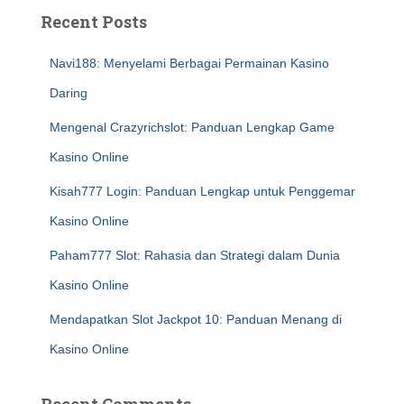
Recent Posts
Navi188: Menyelami Berbagai Permainan Kasino
Daring
Mengenal Crazyrichslot: Panduan Lengkap Game
Kasino Online
Kisah777 Login: Panduan Lengkap untuk Penggemar
Kasino Online
Paham777 Slot: Rahasia dan Strategi dalam Dunia
Kasino Online
Mendapatkan Slot Jackpot 10: Panduan Menang di
Kasino Online