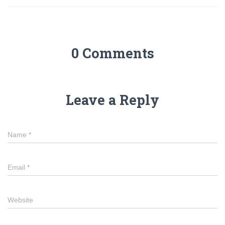
0 Comments
Leave a Reply
Name
*
Email
*
Website