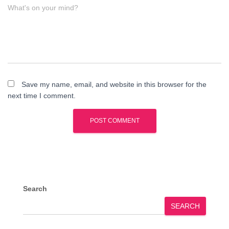
What's on your mind?
Save my name, email, and website in this browser for the
next time I comment.
Search
SEARCH