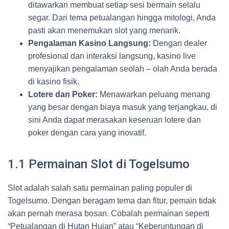
ditawarkan membuat setiap sesi bermain selalu
segar. Dari tema petualangan hingga mitologi, Anda
pasti akan menemukan slot yang menarik.
Pengalaman Kasino Langsung:
Dengan dealer
profesional dan interaksi langsung, kasino live
menyajikan pengalaman seolah – olah Anda berada
di kasino fisik.
Lotere dan Poker:
Menawarkan peluang menang
yang besar dengan biaya masuk yang terjangkau, di
sini Anda dapat merasakan keseruan lotere dan
poker dengan cara yang inovatif.
1.1 Permainan Slot di Togelsumo
Slot adalah salah satu permainan paling populer di
Togelsumo. Dengan beragam tema dan fitur, pemain tidak
akan pernah merasa bosan. Cobalah permainan seperti
“Petualangan di Hutan Hujan” atau “Keberuntungan di