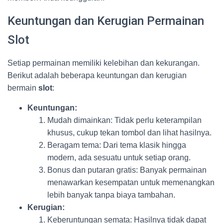
Keuntungan dan Kerugian Permainan
Slot
Setiap permainan memiliki kelebihan dan kekurangan.
Berikut adalah beberapa keuntungan dan kerugian
bermain
slot
:
Keuntungan:
Mudah dimainkan: Tidak perlu keterampilan
khusus, cukup tekan tombol dan lihat hasilnya.
Beragam tema: Dari tema klasik hingga
modern, ada sesuatu untuk setiap orang.
Bonus dan putaran gratis: Banyak permainan
menawarkan kesempatan untuk memenangkan
lebih banyak tanpa biaya tambahan.
Kerugian:
Keberuntungan semata: Hasilnya tidak dapat