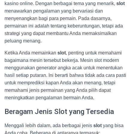
kasino online. Dengan berbagai tema yang menarik,
slot
menawarkan pengalaman yang bervariasi dan
menyenangkan bagi para pemain. Pada dasarnya,
permainan ini adalah tentang keberuntungan, tetapi ada
strategi yang dapat membantu Anda memaksimalkan
peluang menang.
Ketika Anda memainkan
slot
, penting untuk memahami
bagaimana mesin tersebut bekerja. Mesin slot modern
menggunakan generator angka acak untuk menentukan
hasil setiap putaran. Ini berarti bahwa tidak ada cara pasti
untuk memprediksi kapan Anda akan menang, tetapi
memahami jenis permainan yang Anda pilih dapat
meningkatkan pengalaman bermain Anda.
Beragam Jenis Slot yang Tersedia
Menggali lebih dalam, ada berbagai jenis
slot
yang bisa
Anda coba. Beberapa di antaranya termasuk: