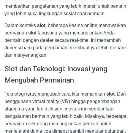
memberikan pengalaman yang lebih imersif untuk pemain
yang lebih suka lingkungan sosial saat bermain.
Dalam konteks
slot
, beberapa kasino online menawarkan
permainan
slot
langsung yang memungkinkan Anda
bermain dengan dealer secara real-time. Ini menambah
dimensi baru pada permainan, membuatnya lebih menarik
dan menyenangkan.
Slot dan Teknologi: Inovasi yang
Mengubah Permainan
Teknologi terus mengubah cara kita memainkan
slot
. Dari
penggunaan virtual reality (VR) hingga pengembangan
algoritma yang lebih efisien, inovasi ini memberikan
pengalaman bermain yang lebih baik. Misalnya, beberapa
permainan sekarang memungkinkan pemain untuk
menjelajahi dunia tiga dimensi sambil memutar gulungan.