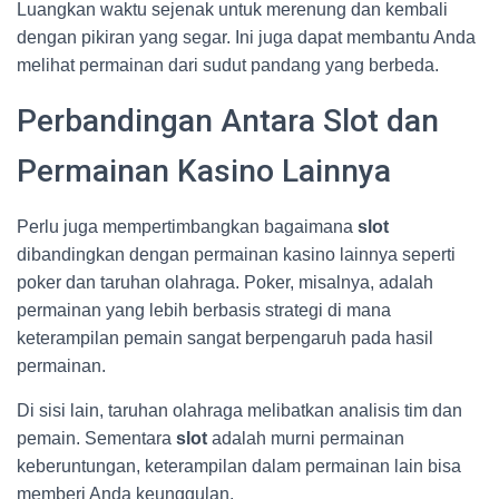
Luangkan waktu sejenak untuk merenung dan kembali
dengan pikiran yang segar. Ini juga dapat membantu Anda
melihat permainan dari sudut pandang yang berbeda.
Perbandingan Antara Slot dan
Permainan Kasino Lainnya
Perlu juga mempertimbangkan bagaimana
slot
dibandingkan dengan permainan kasino lainnya seperti
poker dan taruhan olahraga. Poker, misalnya, adalah
permainan yang lebih berbasis strategi di mana
keterampilan pemain sangat berpengaruh pada hasil
permainan.
Di sisi lain, taruhan olahraga melibatkan analisis tim dan
pemain. Sementara
slot
adalah murni permainan
keberuntungan, keterampilan dalam permainan lain bisa
memberi Anda keunggulan.