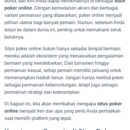
dunia, dan kini Anda dapat menikmatinya di berbagai
situs
poker online
. Dengan kemudahan akses dan berbagai
variasi permainan yang ditawarkan, poker online menjadi
pilihan utama bagi banyak pemain. Namun, sebelum Anda
terjun ke dalam dunia ini, penting untuk memahami seluk
beluknya.
Situs poker online bukan hanya sekadar tempat bermain;
mereka adalah ekosistem yang menawarkan pengalaman
bermain yang mendebarkan. Dari turnamen hingga
permainan kasual, setiap pemain memiliki peluang untuk
memenangkan hadiah besar. Jangan hanya melihat poker
sebagai permainan keberuntungan, tetapi juga sebagai
permainan strategi dan keterampilan.
Di bagian ini, kita akan membahas mengapa
situs poker
online
menjadi tren dan apa yang perlu Anda perhatikan
saat memilih platform yang tepat.