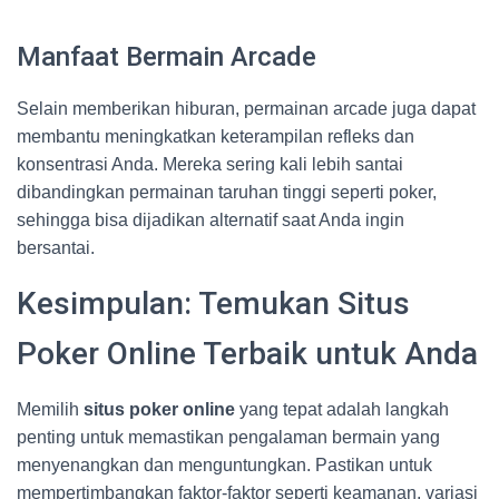
Manfaat Bermain Arcade
Selain memberikan hiburan, permainan arcade juga dapat
membantu meningkatkan keterampilan refleks dan
konsentrasi Anda. Mereka sering kali lebih santai
dibandingkan permainan taruhan tinggi seperti poker,
sehingga bisa dijadikan alternatif saat Anda ingin
bersantai.
Kesimpulan: Temukan Situs
Poker Online Terbaik untuk Anda
Memilih
situs poker online
yang tepat adalah langkah
penting untuk memastikan pengalaman bermain yang
menyenangkan dan menguntungkan. Pastikan untuk
mempertimbangkan faktor-faktor seperti keamanan, variasi