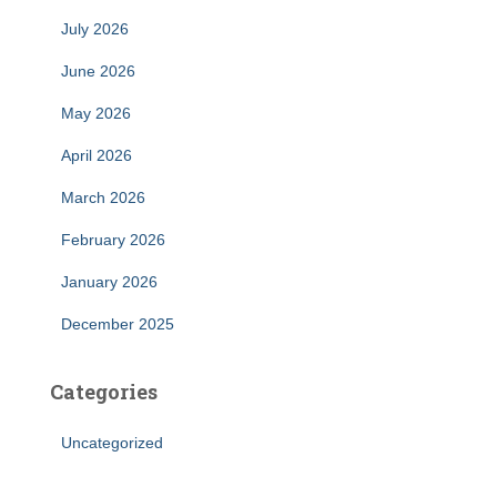
July 2026
June 2026
May 2026
April 2026
March 2026
February 2026
January 2026
December 2025
Categories
Uncategorized