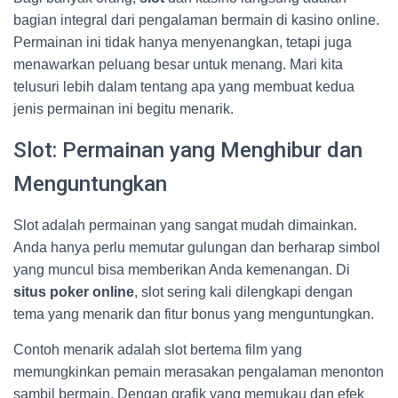
bagian integral dari pengalaman bermain di kasino online.
Permainan ini tidak hanya menyenangkan, tetapi juga
menawarkan peluang besar untuk menang. Mari kita
telusuri lebih dalam tentang apa yang membuat kedua
jenis permainan ini begitu menarik.
Slot: Permainan yang Menghibur dan
Menguntungkan
Slot adalah permainan yang sangat mudah dimainkan.
Anda hanya perlu memutar gulungan dan berharap simbol
yang muncul bisa memberikan Anda kemenangan. Di
situs poker online
, slot sering kali dilengkapi dengan
tema yang menarik dan fitur bonus yang menguntungkan.
Contoh menarik adalah slot bertema film yang
memungkinkan pemain merasakan pengalaman menonton
sambil bermain. Dengan grafik yang memukau dan efek