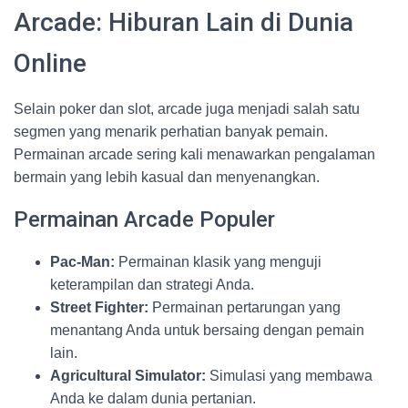
Arcade: Hiburan Lain di Dunia
Online
Selain poker dan slot, arcade juga menjadi salah satu
segmen yang menarik perhatian banyak pemain.
Permainan arcade sering kali menawarkan pengalaman
bermain yang lebih kasual dan menyenangkan.
Permainan Arcade Populer
Pac-Man:
Permainan klasik yang menguji
keterampilan dan strategi Anda.
Street Fighter:
Permainan pertarungan yang
menantang Anda untuk bersaing dengan pemain
lain.
Agricultural Simulator:
Simulasi yang membawa
Anda ke dalam dunia pertanian.