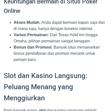
Keuntungan Bermain di Situs Poker
Online
Akses Mudah:
Anda dapat bermain kapan saja dan
di mana saja, hanya dengan koneksi internet.
Variasi Permainan:
Dari Texas Hold’em hingga
Omaha, pilihan permainan sangat beragam.
Bonus dan Promosi:
Banyak situs menawarkan
bonus pendaftaran dan promosi menarik untuk
pemain baru.
Slot dan Kasino Langsung:
Peluang Menang yang
Menggiurkan
Bagi banyak orang,
slot
dan kasino langsung adalah