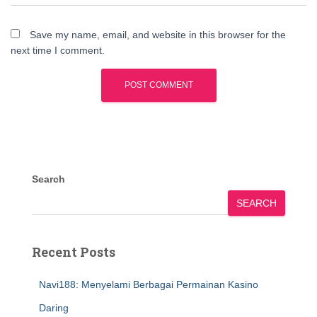
Save my name, email, and website in this browser for the
next time I comment.
Search
SEARCH
Recent Posts
Navi188: Menyelami Berbagai Permainan Kasino
Daring