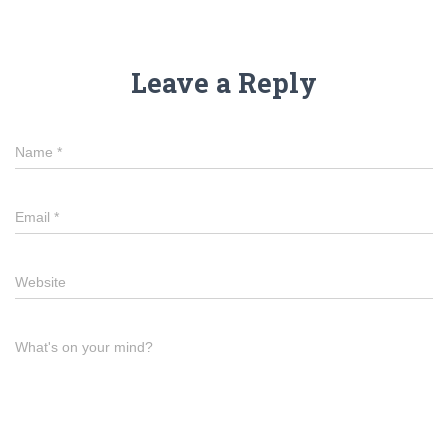
Leave a Reply
Name
*
Email
*
Website
What's on your mind?