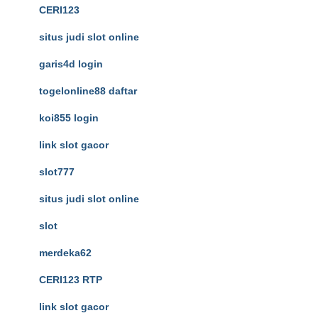
CERI123
situs judi slot online
garis4d login
togelonline88 daftar
koi855 login
link slot gacor
slot777
situs judi slot online
slot
merdeka62
CERI123 RTP
link slot gacor