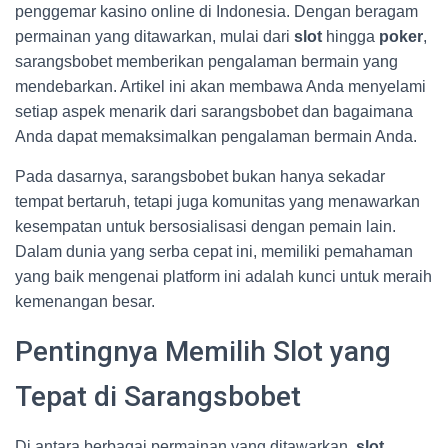
penggemar kasino online di Indonesia. Dengan beragam
permainan yang ditawarkan, mulai dari
slot
hingga
poker
,
sarangsbobet memberikan pengalaman bermain yang
mendebarkan. Artikel ini akan membawa Anda menyelami
setiap aspek menarik dari sarangsbobet dan bagaimana
Anda dapat memaksimalkan pengalaman bermain Anda.
Pada dasarnya, sarangsbobet bukan hanya sekadar
tempat bertaruh, tetapi juga komunitas yang menawarkan
kesempatan untuk bersosialisasi dengan pemain lain.
Dalam dunia yang serba cepat ini, memiliki pemahaman
yang baik mengenai platform ini adalah kunci untuk meraih
kemenangan besar.
Pentingnya Memilih Slot yang
Tepat di Sarangsbobet
Di antara berbagai permainan yang ditawarkan,
slot