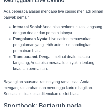
Keunggulan Live Casino
Ada beberapa alasan mengapa live casino menjadi pilihan
banyak pemain:
Interaksi Sosial
: Anda bisa berkomunikasi langsung
dengan dealer dan pemain lainnya.
Pengalaman Nyata
: Live casino menawarkan
pengalaman yang lebih autentik dibandingkan
permainan biasa.
Transparansi
: Dengan melihat dealer secara
langsung, Anda bisa merasa lebih yakin tentang
keadilan permainan.
Bayangkan suasana kasino yang ramai, saat Anda
mengangkat taruhan dan menunggu kartu dibagikan.
Sensasi ini tidak bisa ditemukan di slot biasa!
Sportbook: Bertaruh pada