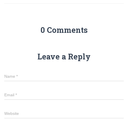
0 Comments
Leave a Reply
Name
*
Email
*
Website