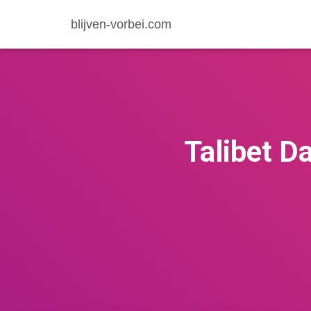
blijven-vorbei.com
Talibet D