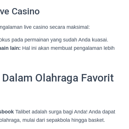
ive Casino
ngalaman live casino secara maksimal:
kus pada permainan yang sudah Anda kuasai.
ain lain:
Hal ini akan membuat pengalaman lebih
 Dalam Olahraga Favorit
sbook
Talibet adalah surga bagi Anda! Anda dapat
ahraga, mulai dari sepakbola hingga basket.