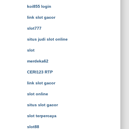
koi855 login
link slot gacor
slot777
situs judi slot online
slot
merdeka62
CERI123 RTP
link slot gacor
slot online
situs slot gacor
slot terpercaya
slot88