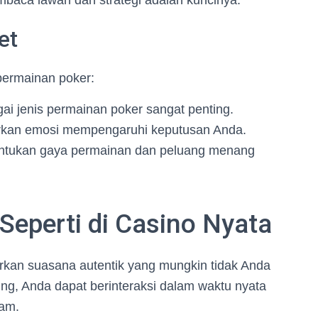
aca lawan dan strategi adalah kuncinya.
et
permainan poker:
 jenis permainan poker sangat penting.
rkan emosi mempengaruhi keputusan Anda.
ntukan gaya permainan dan peluang menang
 Seperti di Casino Nyata
rkan suasana autentik yang mungkin tidak Anda
ung, Anda dapat berinteraksi dalam waktu nyata
lam.