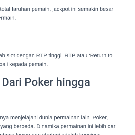
otal taruhan pemain, jackpot ini semakin besar
ermain.
h slot dengan RTP tinggi. RTP atau ‘Return to
bali kepada pemain.
 Dari Poker hingga
nya menjelajahi dunia permainan lain. Poker,
yang berbeda. Dinamika permainan ini lebih dari