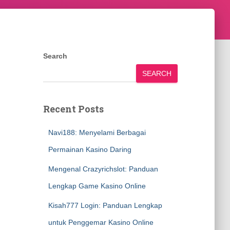
Search
SEARCH
Recent Posts
Navi188: Menyelami Berbagai
Permainan Kasino Daring
Mengenal Crazyrichslot: Panduan
Lengkap Game Kasino Online
Kisah777 Login: Panduan Lengkap
untuk Penggemar Kasino Online