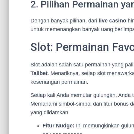
2. Pilihan Permainan y
Dengan banyak pilihan, dari
live casino
hi
untuk memenangkan banyak uang berlimpah
Slot: Permainan Favor
Slot adalah salah satu permainan yang paling
Talibet
. Menariknya, setiap slot menawa
kesenangan permainan.
Setiap kali Anda memutar gulungan, Anda
Memahami simbol-simbol dan fitur bonus 
yang diidamkan.
Fitur Nudge:
Ini memungkinkan gulung