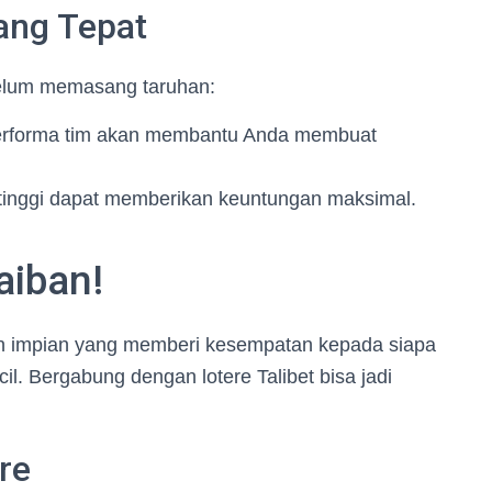
ang Tepat
belum memasang taruhan:
erforma tim akan membantu Anda membuat
inggi dapat memberikan keuntungan maksimal.
aiban!
n impian yang memberi kesempatan kepada siapa
l. Bergabung dengan lotere Talibet bisa jadi
re