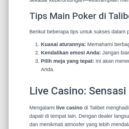
sekadar keberuntungan—keterampilan memb
Tips Main Poker di Talib
Berikut beberapa tips untuk sukses dalam 
Kuasai aturannya:
Memahami berbagai
Kendalikan emosi Anda:
Jangan bia
Pilih meja yang tepat:
Ini akan mene
Anda.
Live Casino: Sensasi
Mengalami
live casino
di Talibet menghadi
dapati di tempat lain. Dengan dealer langs
dan menikmati atmosfer yang lebih menda