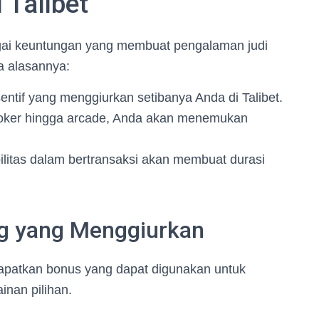
 Talibet
ai keuntungan yang membuat pengalaman judi
a alasannya:
entif yang menggiurkan setibanya Anda di Talibet.
poker hingga arcade, Anda akan menemukan
bilitas dalam bertransaksi akan membuat durasi
.
ng yang Menggiurkan
dapatkan bonus yang dapat digunakan untuk
nan pilihan.