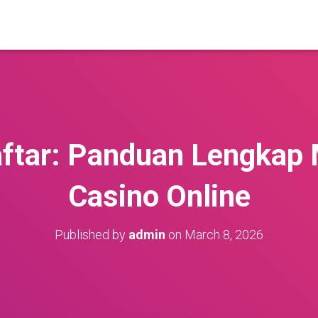
aftar: Panduan Lengkap
Casino Online
Published by
admin
on
March 8, 2026